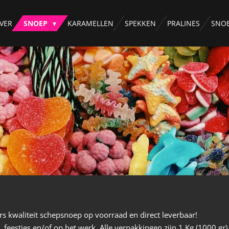
VER
SNOEP
KARAMELLEN
SPEKKEN
PRALINES
SNO
rs kwaliteit schepsnoep op voorraad en direct leverbaar!
, feestjes en/of op het werk. Alle verpakkingen zijn 1 Kg (1000 gr)