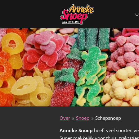
Ga
O
direct
naar
de
hoofdinhoud
Over
»
Snoep
»
Schepsnoep
Anneke Snoep
heeft veel soorten ve
Super makkelijk voor thuis, traktaties