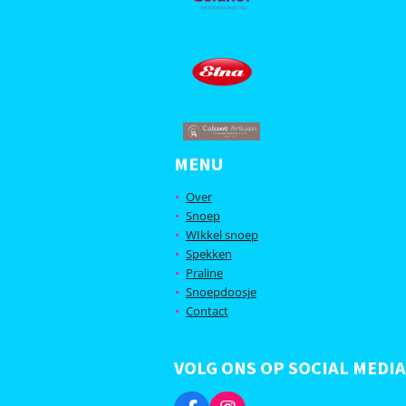
n
MENU
Over
Snoep
WIkkel snoep
Spekken
Praline
Snoepdoosje
Contact
VOLG ONS OP SOCIAL MEDIA