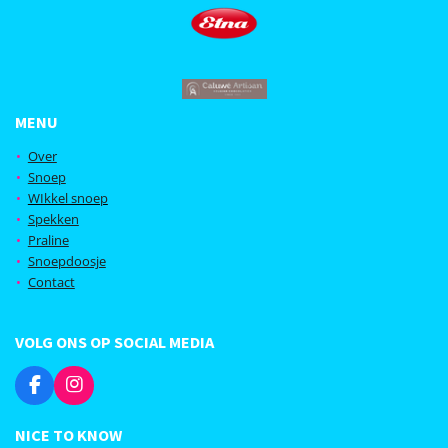
MENU
Over
Snoep
WIkkel snoep
Spekken
Praline
Snoepdoosje
Contact
VOLG ONS OP SOCIAL MEDIA
F
I
a
n
c
s
NICE TO KNOW
e
t