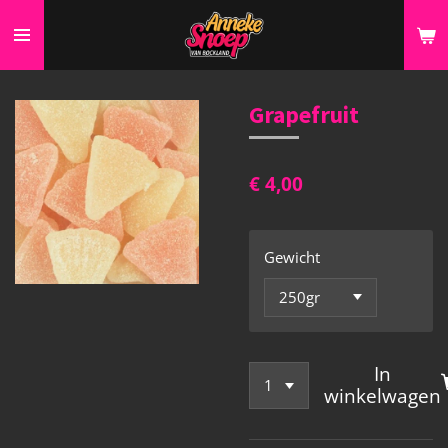
Ga
direct
naar
de
Grapefruit
hoofdinhoud
€ 4,00
Gewicht
In
winkelwagen