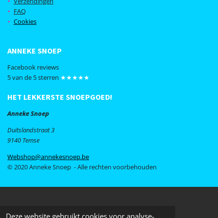
Verzendingen
o
r
FAQ
k
a
Cookies
m
ANNEKE SNOEP
Facebook reviews
5 van de 5 sterren
★★★★★
HET LEKKERSTE SNOEPGOED!
Anneke Snoep
Duitslandstraat 3
9140 Temse
Webshop@annekesnoep.be
© 2020 Anneke Snoep - Alle rechten voorbehouden
Deze website gebruikt cookies voor analyse-