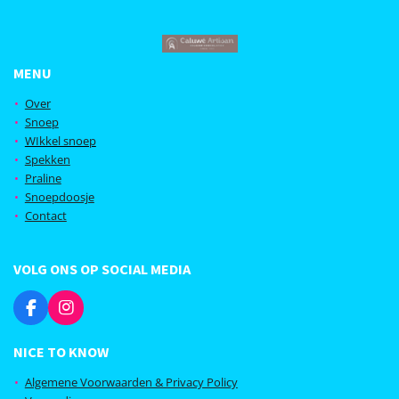
MENU
Over
Snoep
WIkkel snoep
Spekken
Praline
Snoepdoosje
Contact
VOLG ONS OP SOCIAL MEDIA
F
I
a
n
c
s
NICE TO KNOW
e
t
b
a
Algemene Voorwaarden & Privacy Policy
o
g