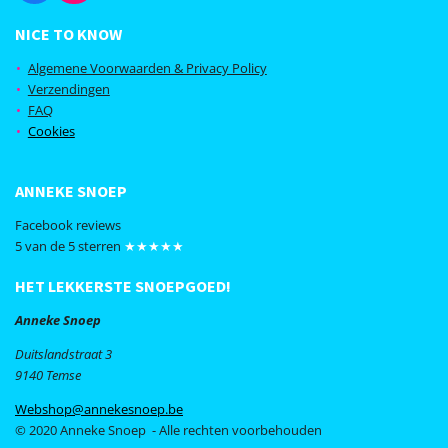
a
n
c
s
NICE TO KNOW
e
t
b
a
Algemene Voorwaarden & Privacy Policy
o
g
Verzendingen
o
r
FAQ
k
a
Cookies
m
ANNEKE SNOEP
Facebook reviews
5 van de 5 sterren
★★★★★
HET LEKKERSTE SNOEPGOED!
Anneke Snoep
Duitslandstraat 3
9140 Temse
Webshop@annekesnoep.be
© 2020 Anneke Snoep - Alle rechten voorbehouden