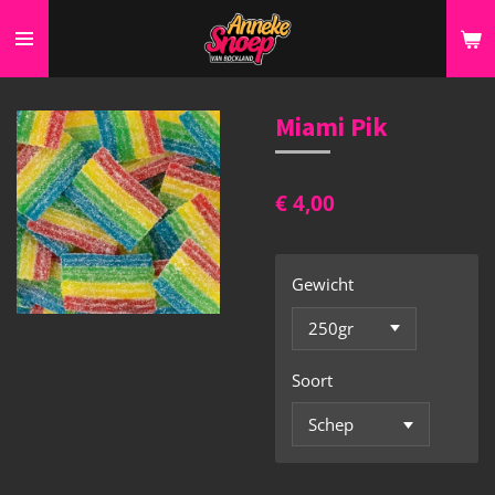
Ga
direct
naar
de
Miami Pik
hoofdinhoud
€ 4,00
Gewicht
Soort