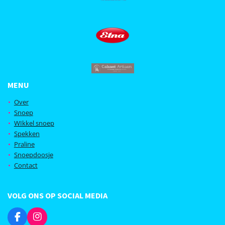
MENU
Over
Snoep
WIkkel snoep
Spekken
Praline
Snoepdoosje
Contact
VOLG ONS OP SOCIAL MEDIA
F
I