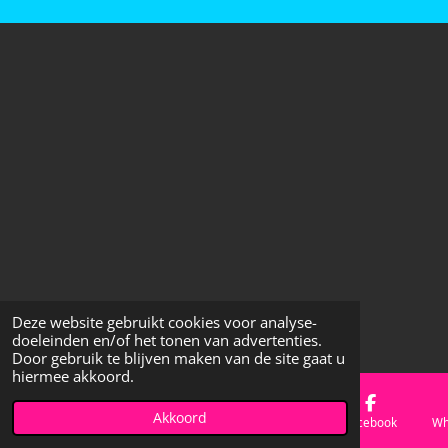
Deze website gebruikt cookies voor analyse-
doeleinden en/of het tonen van advertenties.
Door gebruik te blijven maken van de site gaat u
hiermee akkoord.
Akkoord
E-mailadres
Telefoonnummer
Kaart
Facebook
Wh