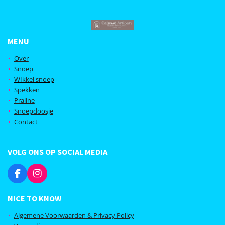
MENU
Over
Snoep
WIkkel snoep
Spekken
Praline
Snoepdoosje
Contact
VOLG ONS OP SOCIAL MEDIA
F
I
a
n
c
s
NICE TO KNOW
e
t
b
a
Algemene Voorwaarden & Privacy Policy
o
g