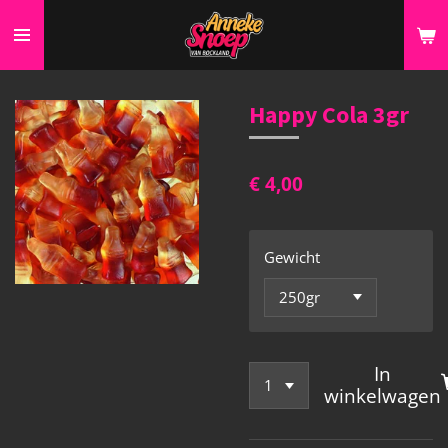
Ga
direct
naar
de
Happy Cola 3gr
hoofdinhoud
€ 4,00
Gewicht
In
winkelwagen