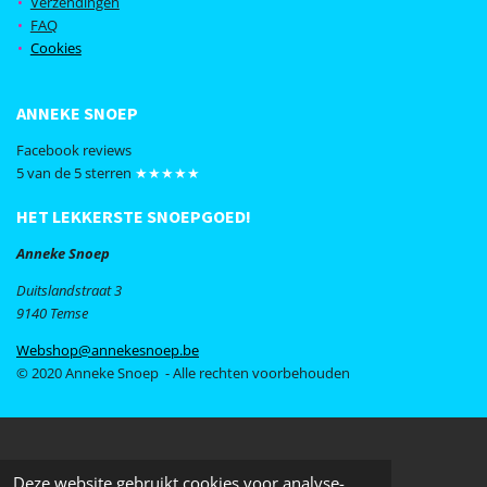
Verzendingen
o
r
FAQ
k
a
Cookies
m
ANNEKE SNOEP
Facebook reviews
5 van de 5 sterren
★★★★★
HET LEKKERSTE SNOEPGOED!
Anneke Snoep
Duitslandstraat 3
9140 Temse
Webshop@annekesnoep.be
© 2020 Anneke Snoep - Alle rechten voorbehouden
Deze website gebruikt cookies voor analyse-