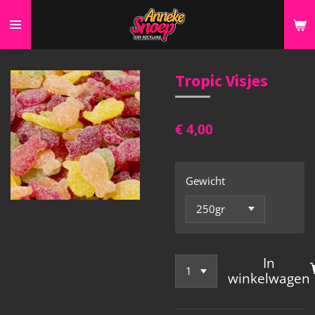
Ga
direct
naar
de
Tropic Visjes
hoofdinhoud
€ 4,00
Gewicht
In
winkelwagen