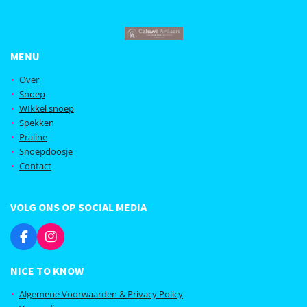
MENU
Over
Snoep
WIkkel snoep
Spekken
Praline
Snoepdoosje
Contact
VOLG ONS OP SOCIAL MEDIA
F
I
a
n
c
s
NICE TO KNOW
e
t
b
a
Algemene Voorwaarden & Privacy Policy
o
g