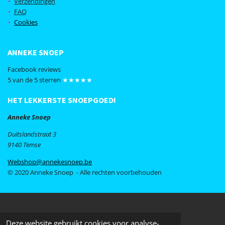
Verzendingen
o
r
FAQ
k
a
Cookies
m
ANNEKE SNOEP
Facebook reviews
5 van de 5 sterren
★★★★★
HET LEKKERSTE SNOEPGOED!
Anneke Snoep
Duitslandstraat 3
9140 Temse
Webshop@annekesnoep.be
© 2020 Anneke Snoep - Alle rechten voorbehouden
Deze website gebruikt cookies voor analyse-