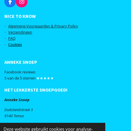
F
I
a
n
c
s
NICE TO KNOW
e
t
b
a
Algemene Voorwaarden & Privacy Policy
o
g
Verzendingen
o
r
FAQ
k
a
Cookies
m
ANNEKE SNOEP
Facebook reviews
5 van de 5 sterren
★★★★★
HET LEKKERSTE SNOEPGOED!
Anneke Snoep
Duitslandstraat 3
9140 Temse
Webshop@annekesnoep.be
Deze website gebruikt cookies voor analyse-