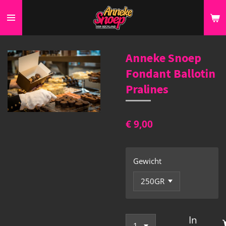
Ga
direct
naar
de
Anneke Snoep
hoofdinhoud
Fondant Ballotin
Pralines
€ 9,00
Gewicht
In