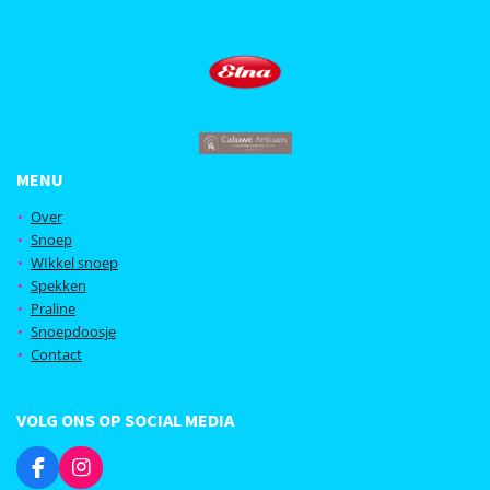
MENU
Over
Snoep
WIkkel snoep
Spekken
Praline
Snoepdoosje
Contact
VOLG ONS OP SOCIAL MEDIA
F
I