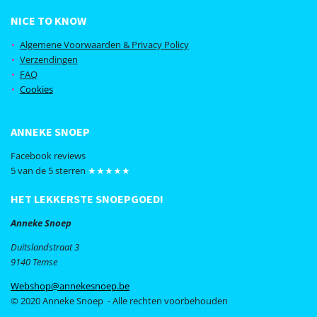
a
n
c
s
NICE TO KNOW
e
t
b
a
Algemene Voorwaarden & Privacy Policy
o
g
Verzendingen
o
r
FAQ
k
a
Cookies
m
ANNEKE SNOEP
Facebook reviews
5 van de 5 sterren
★★★★★
HET LEKKERSTE SNOEPGOED!
Anneke Snoep
Duitslandstraat 3
9140 Temse
Webshop@annekesnoep.be
© 2020 Anneke Snoep - Alle rechten voorbehouden