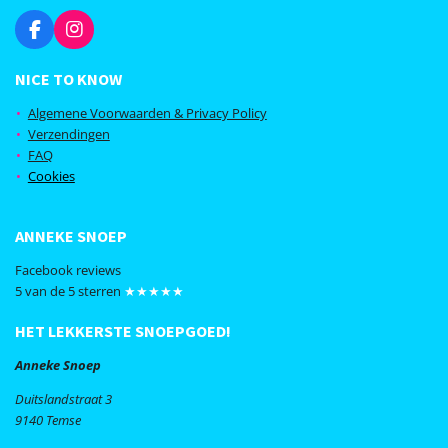
F
I
a
n
c
s
NICE TO KNOW
e
t
b
a
Algemene Voorwaarden & Privacy Policy
o
g
Verzendingen
o
r
FAQ
k
a
Cookies
m
ANNEKE SNOEP
Facebook reviews
5 van de 5 sterren
★★★★★
HET LEKKERSTE SNOEPGOED!
Anneke Snoep
Duitslandstraat 3
9140 Temse