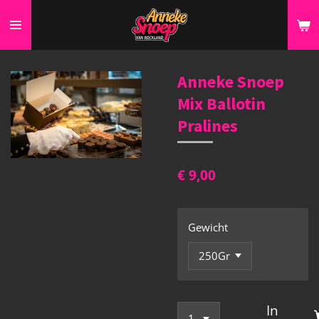
Ga
direct
naar
de
Anneke Snoep
hoofdinhoud
Mix Ballotin
Pralines
€ 9,00
Gewicht
In