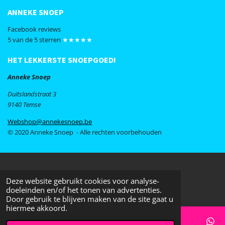
ANNEKE SNOEP
Facebook reviews
5 van de 5 sterren
★★★★★
HET LEKKERSTE SNOEPGOED!
Anneke Snoep
Duitslandstraat 3
9140 Temse
Webshop@annekesnoep.be
© 2020 Anneke Snoep - Alle rechten voorbehouden
Deze website gebruikt cookies voor analyse-
doeleinden en/of het tonen van advertenties.
Door gebruik te blijven maken van de site gaat u
hiermee akkoord.