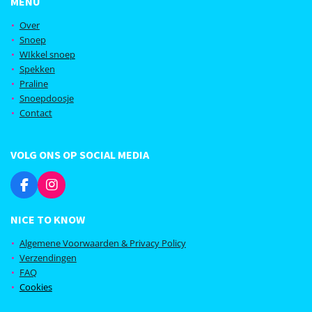
MENU
Over
Snoep
WIkkel snoep
Spekken
Praline
Snoepdoosje
Contact
VOLG ONS OP SOCIAL MEDIA
F
I
a
n
c
s
NICE TO KNOW
e
t
b
a
Algemene Voorwaarden & Privacy Policy
o
g
Verzendingen
o
r
FAQ
k
a
Cookies
m