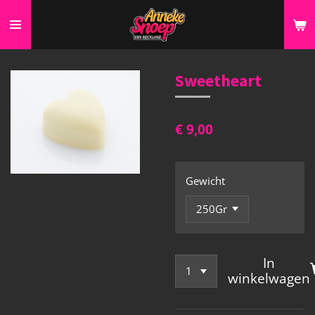
Ga
direct
naar
de
Sweetheart
hoofdinhoud
€ 9,00
Gewicht
In
winkelwagen