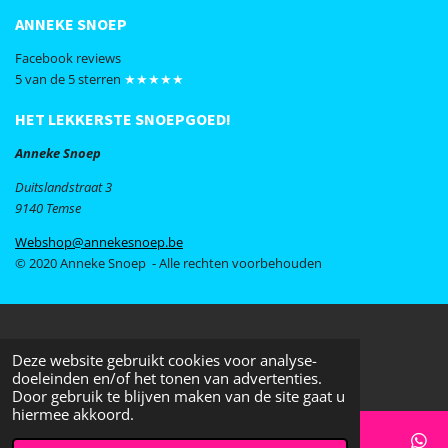
ANNEKE SNOEP
Facebook reviews
5 van de 5 sterren
★★★★★
HET LEKKERSTE SNOEPGOED!
Anneke Snoep
Duitslandstraat 3
9140 Temse
Webshop@annekesnoep.be
© 2020 Anneke Snoep - Alle rechten voorbehouden
Deze website gebruikt cookies voor analyse-
doeleinden en/of het tonen van advertenties.
Door gebruik te blijven maken van de site gaat u
hiermee akkoord.