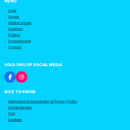
MENU
Over
Snoep
WIkkel snoep
Spekken
Praline
Snoepdoosje
Contact
VOLG ONS OP SOCIAL MEDIA
F
I
a
n
c
s
NICE TO KNOW
e
t
b
a
Algemene Voorwaarden & Privacy Policy
o
g
Verzendingen
o
r
FAQ
k
a
Cookies
m