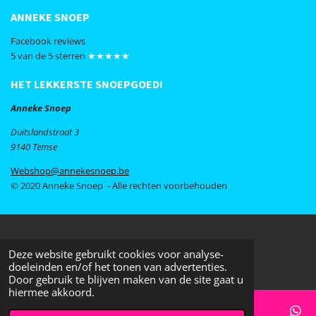
ANNEKE SNOEP
Facebook reviews
5 van de 5 sterren
★★★★★
HET LEKKERSTE SNOEPGOED!
Anneke Snoep
Duitslandstraat 3
9140 Temse
Webshop@annekesnoep.be
© 2020 Anneke Snoep - Alle rechten voorbehouden
Deze website gebruikt cookies voor analyse-
doeleinden en/of het tonen van advertenties.
Door gebruik te blijven maken van de site gaat u
hiermee akkoord.