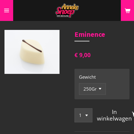
Ga
direct
naar
de
Eminence
hoofdinhoud
€ 9,00
Gewicht
In
winkelwagen