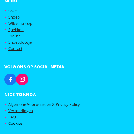
MENU
Over
Snoep
WIkkel snoep
Spekken
Praline
Snoepdoosje
Contact
VOLG ONS OP SOCIAL MEDIA
F
I
a
n
c
s
NICE TO KNOW
e
t
b
a
Algemene Voorwaarden & Privacy Policy
o
g
Verzendingen
o
r
FAQ
k
a
Cookies
m