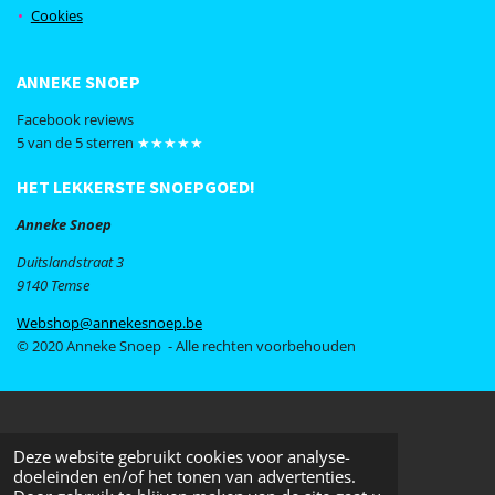
k
a
Cookies
m
ANNEKE SNOEP
Facebook reviews
5 van de 5 sterren
★★★★★
HET LEKKERSTE SNOEPGOED!
Anneke Snoep
Duitslandstraat 3
9140 Temse
Webshop@annekesnoep.be
© 2020 Anneke Snoep - Alle rechten voorbehouden
Deze website gebruikt cookies voor analyse-
doeleinden en/of het tonen van advertenties.