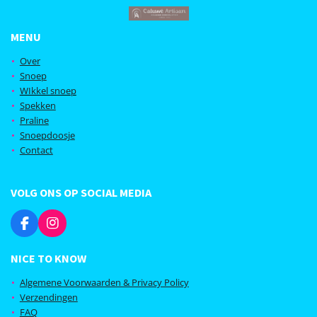
MENU
Over
Snoep
WIkkel snoep
Spekken
Praline
Snoepdoosje
Contact
VOLG ONS OP SOCIAL MEDIA
F
I
a
n
c
s
NICE TO KNOW
e
t
b
a
Algemene Voorwaarden & Privacy Policy
o
g
Verzendingen
o
r
FAQ