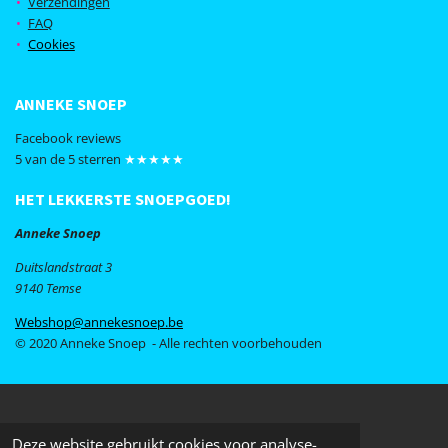
Verzendingen
o
r
FAQ
k
a
Cookies
m
ANNEKE SNOEP
Facebook reviews
5 van de 5 sterren
★★★★★
HET LEKKERSTE SNOEPGOED!
Anneke Snoep
Duitslandstraat 3
9140 Temse
Webshop@annekesnoep.be
© 2020 Anneke Snoep - Alle rechten voorbehouden
Deze website gebruikt cookies voor analyse-