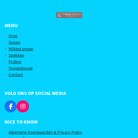
MENU
Over
Snoep
WIkkel snoep
Spekken
Praline
Snoepdoosje
Contact
VOLG ONS OP SOCIAL MEDIA
F
I
a
n
c
s
NICE TO KNOW
e
t
b
a
Algemene Voorwaarden & Privacy Policy
o
g