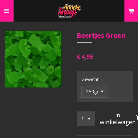
Ga
direct
naar
de
Beertjes Groen
hoofdinhoud
€ 4,95
Gewicht
In
winkelwagen