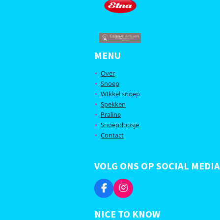
MENU
Over
Snoep
WIkkel snoep
Spekken
Praline
Snoepdoosje
Contact
VOLG ONS OP SOCIAL MEDIA
F
I
a
n
c
s
NICE TO KNOW
e
t