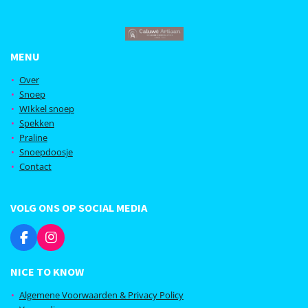
MENU
Over
Snoep
WIkkel snoep
Spekken
Praline
Snoepdoosje
Contact
VOLG ONS OP SOCIAL MEDIA
F
I
a
n
c
s
NICE TO KNOW
e
t
b
a
Algemene Voorwaarden & Privacy Policy
o
g