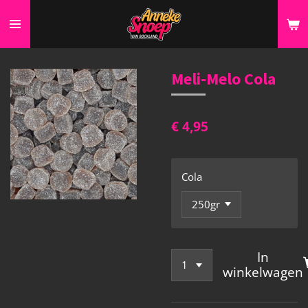
Ga
direct
naar
de
Meli-Melo Cola
hoofdinhoud
€ 4,95
Cola
In
winkelwagen