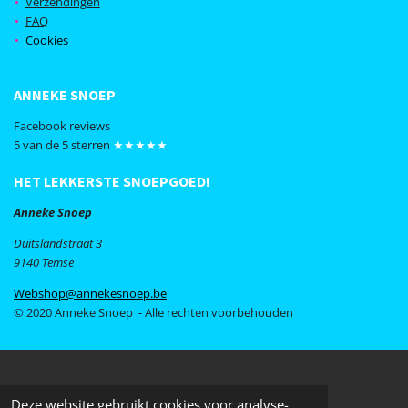
Verzendingen
o
r
FAQ
k
a
Cookies
m
ANNEKE SNOEP
Facebook reviews
5 van de 5 sterren
★★★★★
HET LEKKERSTE SNOEPGOED!
Anneke Snoep
Duitslandstraat 3
9140 Temse
Webshop@annekesnoep.be
© 2020 Anneke Snoep - Alle rechten voorbehouden
Deze website gebruikt cookies voor analyse-