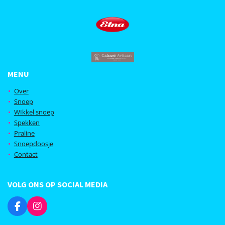
MENU
Over
Snoep
WIkkel snoep
Spekken
Praline
Snoepdoosje
Contact
VOLG ONS OP SOCIAL MEDIA
F
I
a
n