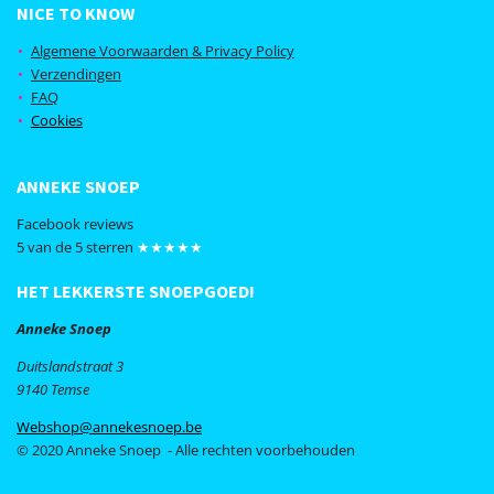
c
s
NICE TO KNOW
e
t
b
a
Algemene Voorwaarden & Privacy Policy
o
g
Verzendingen
o
r
FAQ
k
a
Cookies
m
ANNEKE SNOEP
Facebook reviews
5 van de 5 sterren
★★★★★
HET LEKKERSTE SNOEPGOED!
Anneke Snoep
Duitslandstraat 3
9140 Temse
Webshop@annekesnoep.be
© 2020 Anneke Snoep - Alle rechten voorbehouden