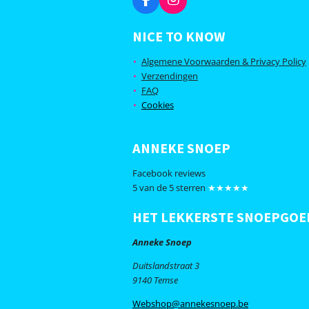
F
I
a
n
c
s
NICE TO KNOW
e
t
b
a
Algemene Voorwaarden & Privacy Policy
o
g
Verzendingen
o
r
FAQ
k
a
m
Cookies
ANNEKE SNOEP
Facebook reviews
5 van de 5 sterren
★★★★★
HET LEKKERSTE SNOEPGOE
Anneke Snoep
Duitslandstraat 3
9140 Temse
Webshop@annekesnoep.be