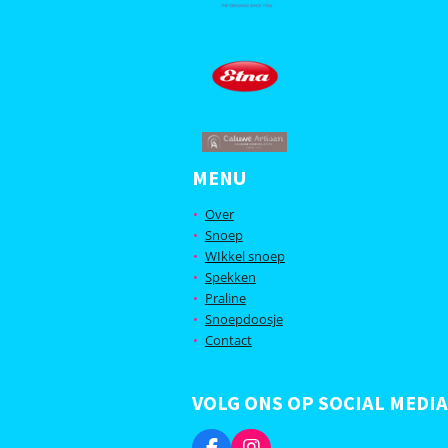
MENU
Over
Snoep
WIkkel snoep
Spekken
Praline
Snoepdoosje
Contact
VOLG ONS OP SOCIAL MEDIA