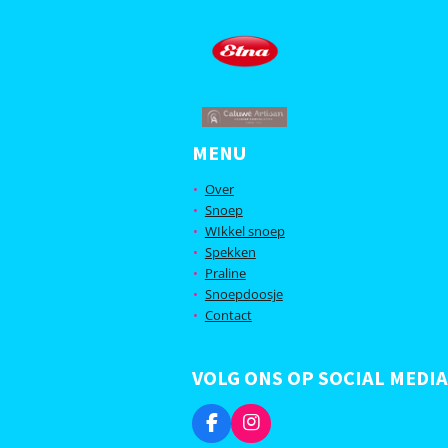
MENU
Over
Snoep
WIkkel snoep
Spekken
Praline
Snoepdoosje
Contact
VOLG ONS OP SOCIAL MEDIA
F
I