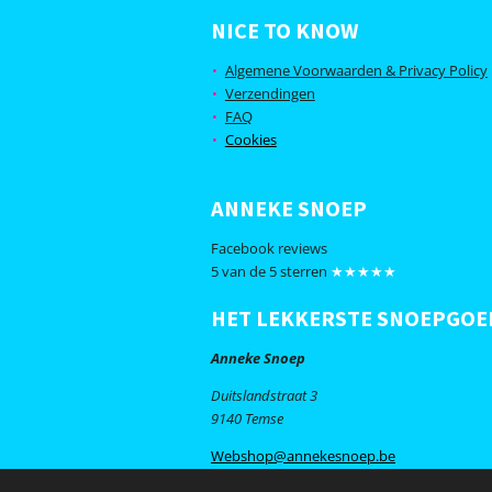
a
n
c
s
NICE TO KNOW
e
t
b
a
Algemene Voorwaarden & Privacy Policy
o
g
Verzendingen
o
r
FAQ
k
a
m
Cookies
ANNEKE SNOEP
Facebook reviews
5 van de 5 sterren
★★★★★
HET LEKKERSTE SNOEPGOE
Anneke Snoep
Duitslandstraat 3
9140 Temse
Webshop@annekesnoep.be
© 2020 Anneke Snoep - Alle rechten voor