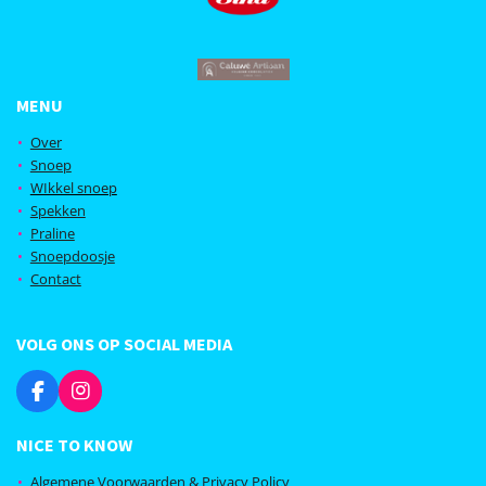
MENU
Over
Snoep
WIkkel snoep
Spekken
Praline
Snoepdoosje
Contact
VOLG ONS OP SOCIAL MEDIA
F
I
a
n
c
s
NICE TO KNOW
e
t
b
a
Algemene Voorwaarden & Privacy Policy