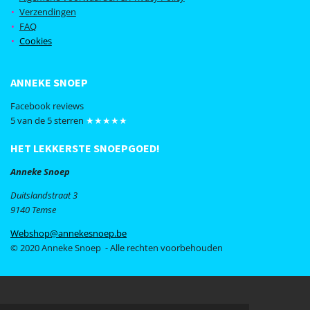
o
g
Verzendingen
o
r
FAQ
k
a
Cookies
m
ANNEKE SNOEP
Facebook reviews
5 van de 5 sterren
★★★★★
HET LEKKERSTE SNOEPGOED!
Anneke Snoep
Duitslandstraat 3
9140 Temse
Webshop@annekesnoep.be
© 2020 Anneke Snoep - Alle rechten voorbehouden