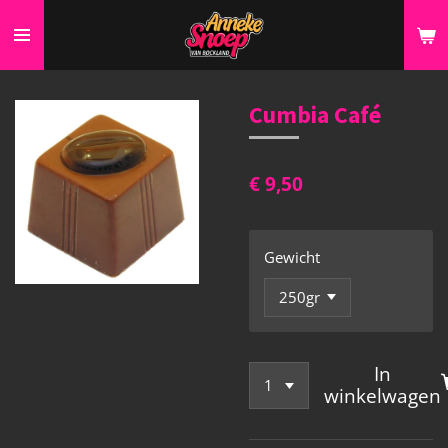
Ga
direct
naar
de
Cumbia Café
hoofdinhoud
€ 9,50
Gewicht
In
winkelwagen