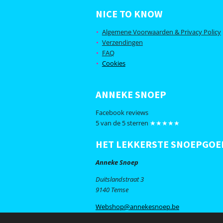
a
n
c
s
NICE TO KNOW
e
t
b
a
Algemene Voorwaarden & Privacy Policy
o
g
Verzendingen
o
r
FAQ
k
a
m
Cookies
ANNEKE SNOEP
Facebook reviews
5 van de 5 sterren
★★★★★
HET LEKKERSTE SNOEPGOE
Anneke Snoep
Duitslandstraat 3
9140 Temse
Webshop@annekesnoep.be
© 2020 Anneke Snoep - Alle rechten voor