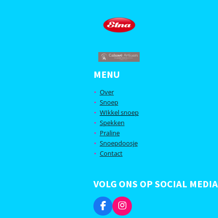
MENU
Over
Snoep
WIkkel snoep
Spekken
Praline
Snoepdoosje
Contact
VOLG ONS OP SOCIAL MEDIA
F
I