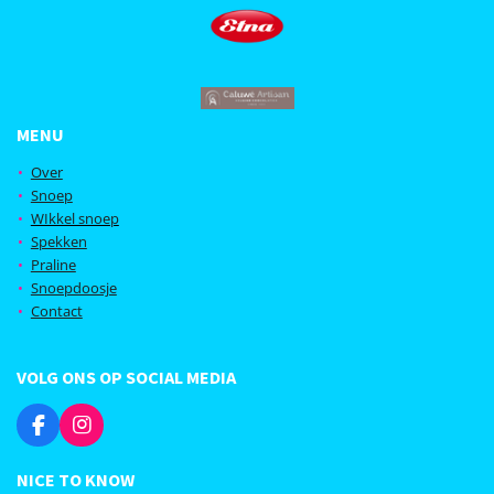
MENU
Over
Snoep
WIkkel snoep
Spekken
Praline
Snoepdoosje
Contact
VOLG ONS OP SOCIAL MEDIA
F
I
a
n
c
s
NICE TO KNOW
e
t