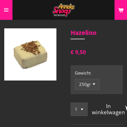
Ga
direct
naar
de
Hazelino
hoofdinhoud
€ 9,50
Gewicht
In
winkelwagen