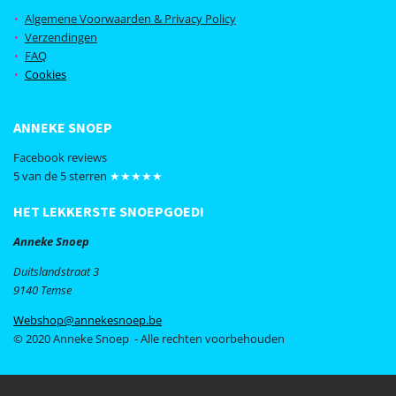
b
a
Algemene Voorwaarden & Privacy Policy
o
g
Verzendingen
o
r
FAQ
k
a
Cookies
m
ANNEKE SNOEP
Facebook reviews
5 van de 5 sterren
★★★★★
HET LEKKERSTE SNOEPGOED!
Anneke Snoep
Duitslandstraat 3
9140 Temse
Webshop@annekesnoep.be
© 2020 Anneke Snoep - Alle rechten voorbehouden