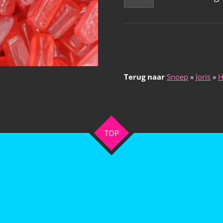
Terug naar
Snoep
»
Joris
»
H
TOP