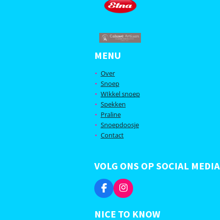
MENU
Over
Snoep
WIkkel snoep
Spekken
Praline
Snoepdoosje
Contact
VOLG ONS OP SOCIAL MEDIA
F
I
a
n
c
s
NICE TO KNOW
e
t