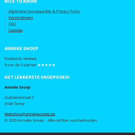
NICE TO KNOW
e
t
b
a
Algemene Voorwaarden & Privacy Policy
o
g
Verzendingen
o
r
FAQ
k
a
Cookies
m
ANNEKE SNOEP
Facebook reviews
5 van de 5 sterren
★★★★★
HET LEKKERSTE SNOEPGOED!
Anneke Snoep
Duitslandstraat 3
9140 Temse
Webshop@annekesnoep.be
© 2020 Anneke Snoep - Alle rechten voorbehouden