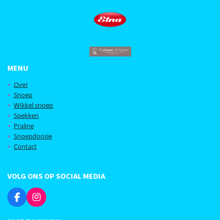
MENU
Over
Snoep
WIkkel snoep
Spekken
Praline
Snoepdoosje
Contact
VOLG ONS OP SOCIAL MEDIA
F
I
a
n
c
s