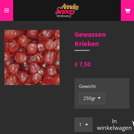
Ga
direct
naar
de
Gewassen
hoofdinhoud
Krieken
€ 7,50
Gewicht
In
winkelwagen