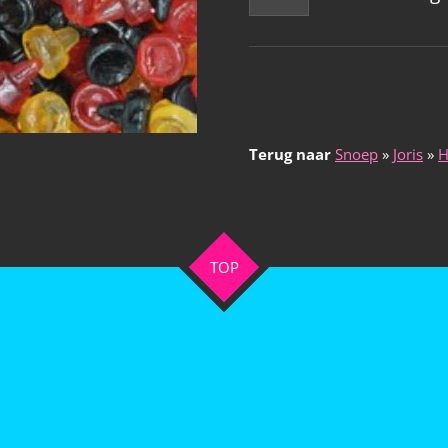
Terug naar
Snoep
»
Joris
»
H
TOP