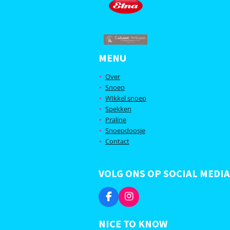
MENU
Over
Snoep
WIkkel snoep
Spekken
Praline
Snoepdoosje
Contact
VOLG ONS OP SOCIAL MEDIA
F
I
a
n
c
s
NICE TO KNOW
e
t