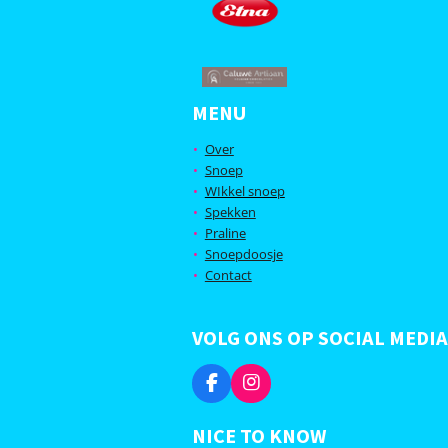
MENU
Over
Snoep
WIkkel snoep
Spekken
Praline
Snoepdoosje
Contact
VOLG ONS OP SOCIAL MEDIA
F
I
a
n
c
s
NICE TO KNOW
e
t