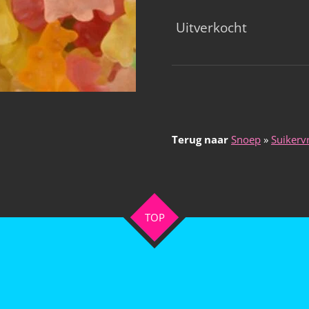
Uitverkocht
Terug naar
Snoep
»
Suikervr
TOP