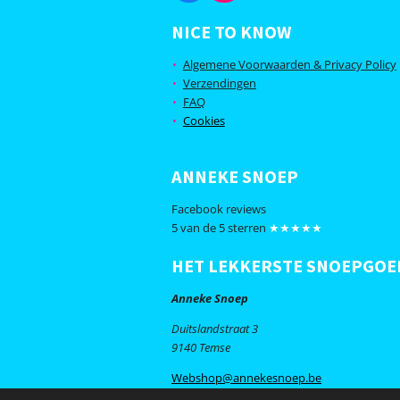
a
n
c
s
NICE TO KNOW
e
t
b
a
Algemene Voorwaarden & Privacy Policy
o
g
Verzendingen
o
r
FAQ
k
a
m
Cookies
ANNEKE SNOEP
Facebook reviews
5 van de 5 sterren
★★★★★
HET LEKKERSTE SNOEPGOE
Anneke Snoep
Duitslandstraat 3
9140 Temse
Webshop@annekesnoep.be
© 2020 Anneke Snoep - Alle rechten voor