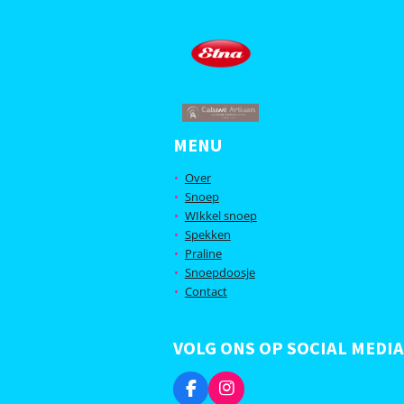
MENU
Over
Snoep
WIkkel snoep
Spekken
Praline
Snoepdoosje
Contact
VOLG ONS OP SOCIAL MEDIA
F
I