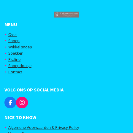
MENU
Over
Snoep
WIkkel snoep
Spekken
Praline
Snoepdoosje
Contact
VOLG ONS OP SOCIAL MEDIA
F
I
a
n
c
s
NICE TO KNOW
e
t
b
a
Algemene Voorwaarden & Privacy Policy
o
g