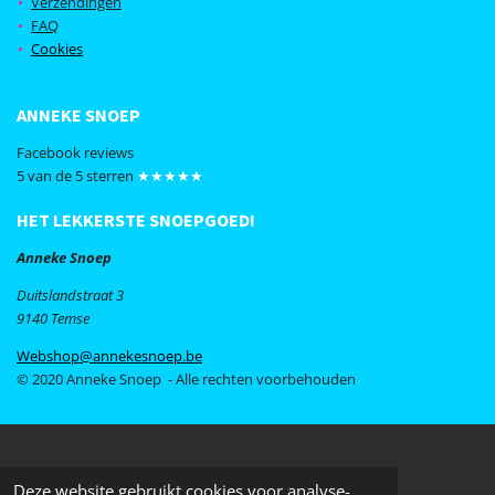
Verzendingen
o
r
FAQ
k
a
Cookies
m
ANNEKE SNOEP
Facebook reviews
5 van de 5 sterren
★★★★★
HET LEKKERSTE SNOEPGOED!
Anneke Snoep
Duitslandstraat 3
9140 Temse
Webshop@annekesnoep.be
© 2020 Anneke Snoep - Alle rechten voorbehouden
Deze website gebruikt cookies voor analyse-