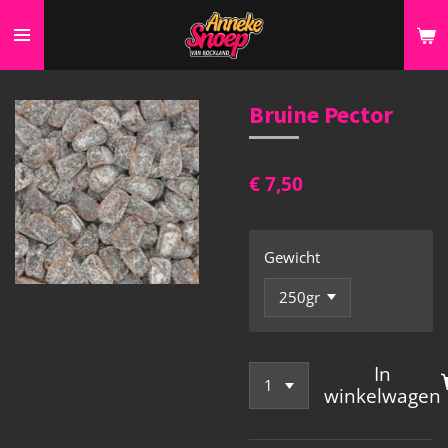
Ga
direct
naar
de
Bruine Pector
hoofdinhoud
€ 7,50
Gewicht
In
winkelwagen