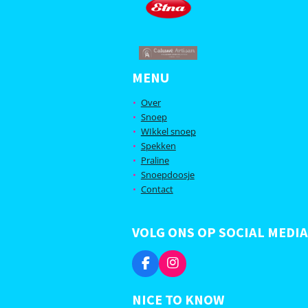
MENU
Over
Snoep
WIkkel snoep
Spekken
Praline
Snoepdoosje
Contact
VOLG ONS OP SOCIAL MEDIA
F
I
a
n
c
s
NICE TO KNOW
e
t